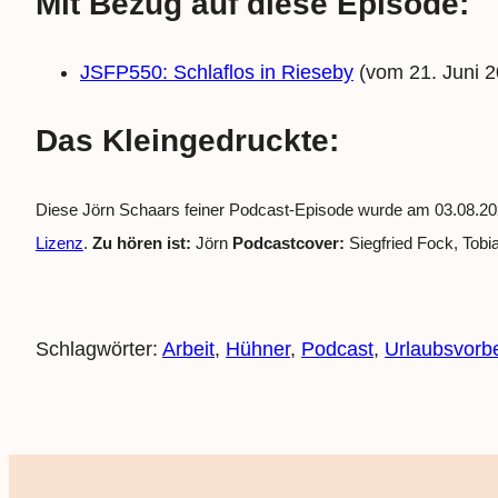
Mit Bezug auf diese Episode:
JSFP550: Schlaflos in Rieseby
(vom 21. Juni 2
Das Kleingedruckte:
Diese Jörn Schaars feiner Podcast-Episode wurde am 03.08.202
Lizenz
.
Zu hören ist:
Jörn
Podcastcover:
Siegfried Fock, Tob
Schlagwörter:
Arbeit
, 
Hühner
, 
Podcast
, 
Urlaubsvorb