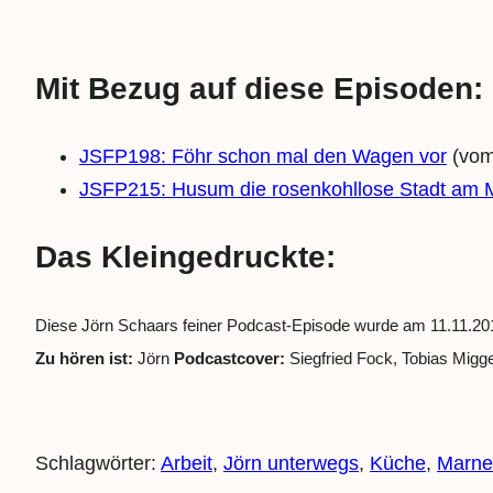
Mit Bezug auf diese Episoden:
JSFP198: Föhr schon mal den Wagen vor
(vom
JSFP215: Husum die rosenkohllose Stadt am 
Das Kleingedruckte:
Diese Jörn Schaars feiner Podcast-Episode wurde am 11.11.201
Zu hören ist:
Jörn
Podcastcover:
Siegfried Fock, Tobias Migg
Schlagwörter:
Arbeit
, 
Jörn unterwegs
, 
Küche
, 
Marne