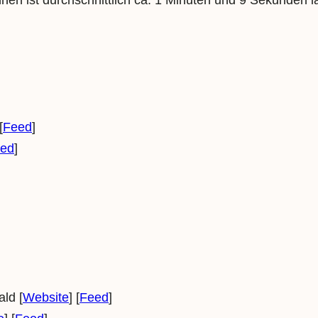
nen ist durchschnittlich ca. 1 Minuten und 9 Sekunden l
[
Feed
]
ed
]
ld [
Website
] [
Feed
]