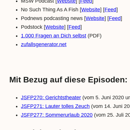
MSW Podcast [
Website
] [
Feed
]
No Such Thing As A Fish [
Website
] [
Feed
]
Podnews podcasting news [
Website
] [
Feed
]
Podstock [
Website
] [
Feed
]
1.000 Fragen an Dich selbst
(PDF)
zufallsgenerator.net
Mit Bezug auf diese Episoden:
JSFP270: Gerichtstheater
(vom 5. Juni 2020 u
JSFP271: Lauter tolles Zeuch
(vom 14. Juni 20
JSFP277: Sommerurlaub 2020
(vom 25. Juli 2