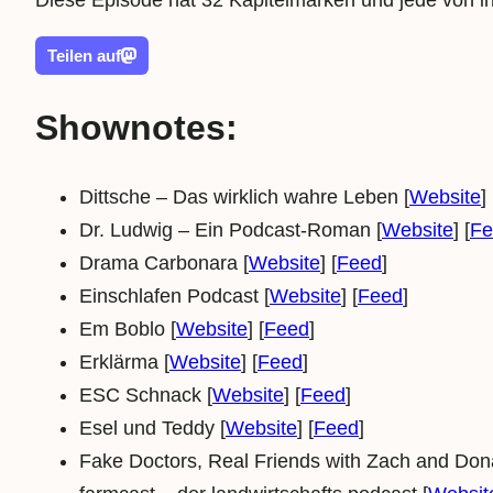
Diese Episode hat 32 Kapitelmarken und jede von ih
Teilen auf
Shownotes:
Dittsche – Das wirklich wahre Leben [
Website
] 
Dr. Ludwig – Ein Podcast-Roman [
Website
] [
Fe
Drama Carbonara [
Website
] [
Feed
]
Einschlafen Podcast [
Website
] [
Feed
]
Em Boblo [
Website
] [
Feed
]
Erklärma [
Website
] [
Feed
]
ESC Schnack [
Website
] [
Feed
]
Esel und Teddy [
Website
] [
Feed
]
Fake Doctors, Real Friends with Zach and Dona