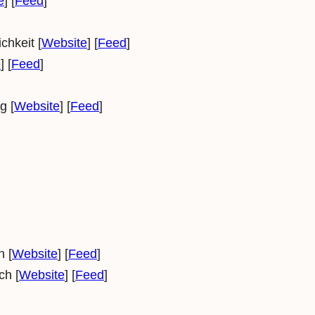
e
] [
Feed
]
chkeit [
Website
] [
Feed
]
e
] [
Feed
]
g [
Website
] [
Feed
]
n [
Website
] [
Feed
]
ch [
Website
] [
Feed
]