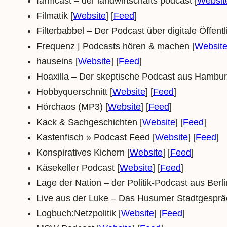
farmcast – der landwirtschafts podcast [
Websit
Filmatik [
Website
] [
Feed
]
Filterbabbel – Der Podcast über digitale Öffentli
Frequenz | Podcasts hören & machen [
Websit
hauseins [
Website
] [
Feed
]
Hoaxilla – Der skeptische Podcast aus Hambur
Hobbyquerschnitt [
Website
] [
Feed
]
Hörchaos (MP3) [
Website
] [
Feed
]
Kack & Sachgeschichten [
Website
] [
Feed
]
Kastenfisch » Podcast Feed [
Website
] [
Feed
]
Konspiratives Kichern [
Website
] [
Feed
]
Käsekeller Podcast [
Website
] [
Feed
]
Lage der Nation – der Politik-Podcast aus Berli
Live aus der Luke – Das Husumer Stadtgesprä
Logbuch:Netzpolitik [
Website
] [
Feed
]