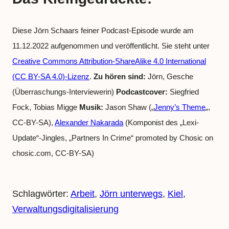
Diese Jörn Schaars feiner Podcast-Episode wurde am
11.12.2022 aufgenommen und veröffentlicht. Sie steht unter
Creative Commons Attribution-ShareAlike 4.0 International
(CC BY-SA 4.0)-Lizenz
.
Zu hören sind:
Jörn, Gesche
(Überraschungs-Interviewerin)
Podcastcover:
Siegfried
Fock, Tobias Migge
Musik:
Jason Shaw („
Jenny’s Theme
„,
CC-BY-SA),
Alexander Nakarada
(Komponist des „Lexi-
Update“-Jingles, „Partners In Crime“ promoted by Chosic on
chosic.com, CC-BY-SA)
Schlagwörter:
Arbeit
, 
Jörn unterwegs
, 
Kiel
, 
Verwaltungsdigitalisierung