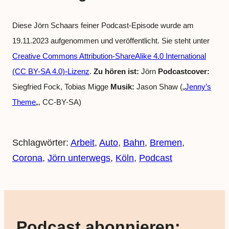
Diese Jörn Schaars feiner Podcast-Episode wurde am
19.11.2023 aufgenommen und veröffentlicht. Sie steht unter
Creative Commons Attribution-ShareAlike 4.0 International
(CC BY-SA 4.0)-Lizenz
.
Zu hören ist:
Jörn
Podcastcover:
Siegfried Fock, Tobias Migge
Musik:
Jason Shaw („
Jenny’s
Theme
„, CC-BY-SA)
Schlagwörter:
Arbeit
, 
Auto
, 
Bahn
, 
Bremen
, 
Corona
, 
Jörn unterwegs
, 
Köln
, 
Podcast
Podcast abonnieren: