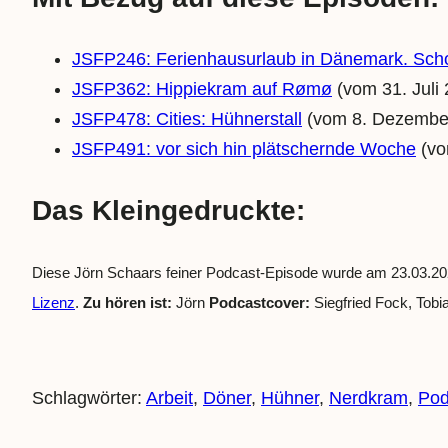
JSFP246: Ferienhausurlaub in Dänemark. Scho
JSFP362: Hippiekram auf Rømø
(vom 31. Juli
JSFP478: Cities: Hühnerstall
(vom 8. Dezember
JSFP491: vor sich hin plätschernde Woche
(vo
Das Kleingedruckte:
Diese Jörn Schaars feiner Podcast-Episode wurde am 23.03.202
Lizenz
.
Zu hören ist:
Jörn
Podcastcover:
Siegfried Fock, Tob
Schlagwörter:
Arbeit
, 
Döner
, 
Hühner
, 
Nerdkram
, 
Pod