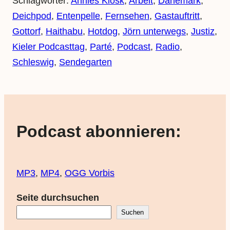
Schlagwörter:
Annies Kiosk
, 
Arbeit
, 
Dänemark
, 
Deichpod
, 
Entenpelle
, 
Fernsehen
, 
Gastauftritt
, 
Gottorf
, 
Haithabu
, 
Hotdog
, 
Jörn unterwegs
, 
Justiz
, 
Kieler Podcasttag
, 
Parté
, 
Podcast
, 
Radio
, 
Schleswig
, 
Sendegarten
Podcast abonnieren:
MP3
,
MP4
,
OGG Vorbis
Seite durchsuchen
Suchen