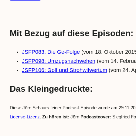
Mit Bezug auf diese Episoden:
JSFP083: Die Ge-Folge
(vom 18. Oktober 201
JSFP098: Umzugsnachwehen
(vom 14. Februa
JSFP106: Golf und Strohwitwertum
(vom 24. Ap
Das Kleingedruckte:
Diese Jörn Schaars feiner Podcast-Episode wurde am 29.11.201
License-Lizenz
.
Zu hören ist:
Jörn
Podcastcover:
Siegfried F