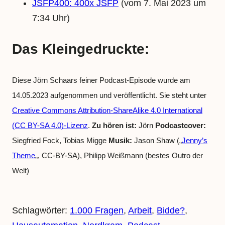
JSFP400: 400x JSFP
(vom 7. Mai 2023 um
7:34 Uhr)
Das Kleingedruckte:
Diese Jörn Schaars feiner Podcast-Episode wurde am
14.05.2023 aufgenommen und veröffentlicht. Sie steht unter
Creative Commons Attribution-ShareAlike 4.0 International
(CC BY-SA 4.0)-Lizenz
.
Zu hören ist:
Jörn
Podcastcover:
Siegfried Fock, Tobias Migge
Musik:
Jason Shaw („
Jenny’s
Theme
„, CC-BY-SA), Philipp Weißmann (bestes Outro der
Welt)
Schlagwörter:
1.000 Fragen
, 
Arbeit
, 
Bidde?
, 